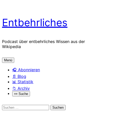
Zum
Entbehrliches
Inhalt
springen
Podcast über entbehrliches Wissen aus der
Wikipedia
Menü
🎧 Abonnieren
📄 Blog
📊 Statistik
📁 Archiv
Open
👀 Suche
the
search
form
Suchen
nach: