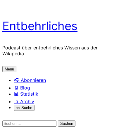
Zum
Entbehrliches
Inhalt
springen
Podcast über entbehrliches Wissen aus der
Wikipedia
Menü
🎧 Abonnieren
📄 Blog
📊 Statistik
📁 Archiv
Open
👀 Suche
the
search
form
Suchen
nach: