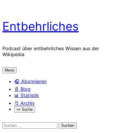
Zum
Entbehrliches
Inhalt
springen
Podcast über entbehrliches Wissen aus der
Wikipedia
Menü
🎧 Abonnieren
📄 Blog
📊 Statistik
📁 Archiv
Open
👀 Suche
the
search
form
Suchen
nach: